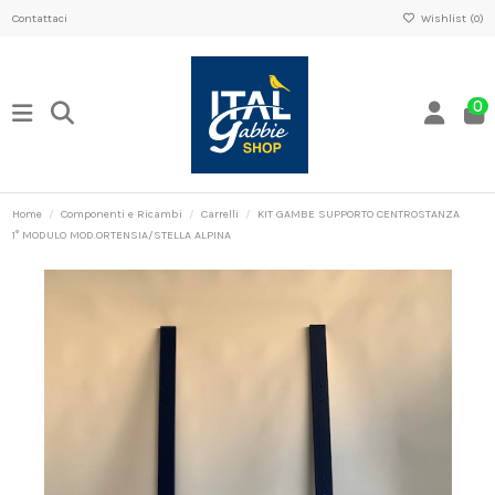
Contattaci
Wishlist (
0
)
0
Home
Componenti e Ricambi
Carrelli
KIT GAMBE SUPPORTO CENTROSTANZA
1° MODULO MOD.ORTENSIA/STELLA ALPINA