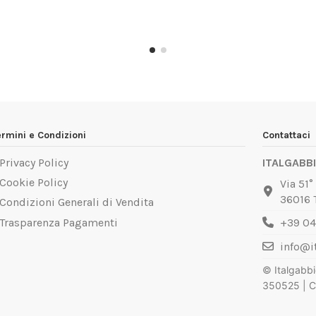
PANNELLO
CARRELLO
SUPPORTO
STD
EASY
DA
ermini e Condizioni
Contattaci
LIGHT
AGGIUNTA
ESTRAIBILI
120X33
120X33
(col.
Privacy Policy
ITALGABBI
4
BIANCO
LUCI
&
Cookie Policy
Via 51°
(col.
BLU)
36016 T
Condizioni Generali di Vendita
BIANCO)
72,45 €
Trasparenza Pagamenti
+39 0
107,42 €
info@i
© Italgabbi
350525 | Ca