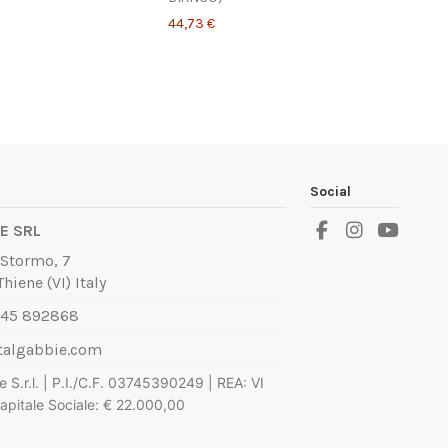
44,73 €
ART.88
ORCHIDEA
CM
Social
120X33X33H
(CONFIGURATORE)
E SRL
126,00 €
 Stormo, 7
hiene (VI) Italy
445 892868
talgabbie.com
e S.r.l. | P.I./C.F. 03745390249 | REA: VI
pitale Sociale: € 22.000,00