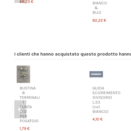
68,25 €
BIANCO
&
BLU)
82,22 €
I clienti che hanno acquistato questo prodotto han
GUIDA
PANNELLO
SCORRIMENTO
SUPPORTO
DIVISORIO
EASY
L.33
LIGHT
(col.
ESTRAIBILI
BIANCO)
120X33
4
4,10 €
BUSTINA
GUIDA
LUCI
8
SCORRIMENTO
(col.
TERMINALI
DIVISORIO
BIANCO)
1
L.33
107,42 €
PUNTA
(col.
D.12
BIANCO)
PER
4,10 €
POSATOIO
1,79 €