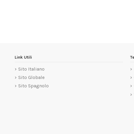
FIANCO
SERBATOIO
CHIUSURA
PER
40X39
IMPIANTO
Link Utili
T
(col.
EASY
BIANCO)
WATER
Sito Italiano
8,72 €
53,97 €
Sito Globale
Sito Spagnolo