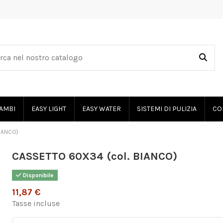
AMBI
EASY LIGHT
EASY WATER
SISTEMI DI PULIZIA
CO
IANCO)
CASSETTO 60X34 (col. BIANCO)
Disponibile
11,87 €
Tasse incluse