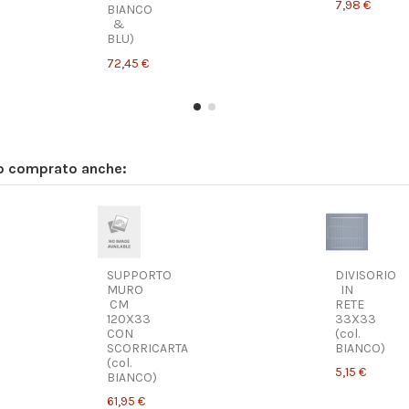
7,98 €
BIANCO
&
BLU)
72,45 €
no comprato anche:
Tetto
Piatto
0,00 €
SUPPORTO
DIVISORIO
MURO
IN
CM
RETE
120X33
33X33
CON
(col.
SCORRICARTA
BIANCO)
(col.
5,15 €
BIANCO)
61,95 €