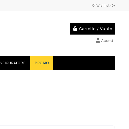
Wishlist (
0
)
Carrello
/
Vuoto
Accedi
NFIGURATORE
PROMO