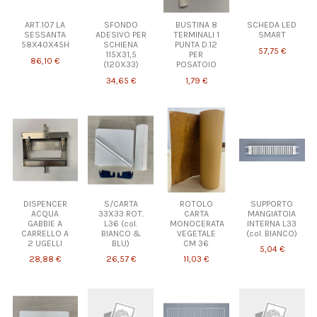
ART.107 LA
SFONDO
BUSTINA 8
SCHEDA LED
SESSANTA
ADESIVO PER
TERMINALI 1
SMART
58X40X45H
SCHIENA
PUNTA D.12
57,75 €
115X31,5
PER
86,10 €
(120X33)
POSATOIO
34,65 €
1,79 €
DISPENCER
S/CARTA
ROTOLO
SUPPORTO
ACQUA
33X33 ROT.
CARTA
MANGIATOIA
GABBIE A
L36 (col.
MONOCERATA
INTERNA L33
CARRELLO A
BIANCO &
VEGETALE
(col. BIANCO)
2 UGELLI
BLU)
CM 36
5,04 €
28,88 €
26,57 €
11,03 €