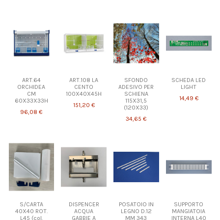
ART.64
ART.108 LA
SFONDO
SCHEDA LED
ORCHIDEA
CENTO
ADESIVO PER
LIGHT
CM
100X40X45H
SCHIENA
14,49 €
60X33X33H
115X31,5
151,20 €
(120X33)
96,08 €
34,65 €
S/CARTA
DISPENCER
POSATOIO IN
SUPPORTO
40X40 ROT.
ACQUA
LEGNO D.12
MANGIATOIA
L45 (col.
GABBIE A
MM 343
INTERNA L40