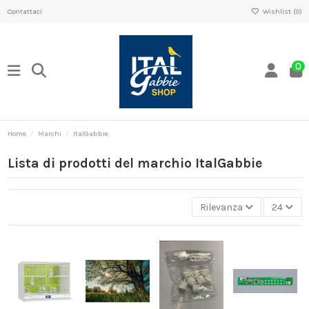
Contattaci
Wishlist (
0
)
0
Home
Marchi
ItalGabbie
Lista di prodotti del marchio ItalGabbie
Rilevanza
24