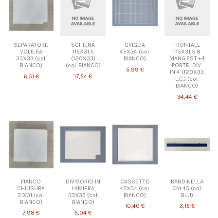
SEPARATORE
SCHIENA
GRIGLIA
FRONTALE
VOLIERA
115X31,5
45X34 (col.
115X31,5 8
33X33 (col.
(120X33)
BIANCO)
MANG.EST.+4
BIANCO)
(col. BIANCO)
PORTE, DIV.
5,99 €
IN 4 (120X33
6,51 €
17,54 €
L.C.) (col.
BIANCO)
34,44 €
FIANCO
DIVISORIO IN
CASSETTO
BANDINELLA
CHIUSURA
LAMIERA
45X34 (col.
CM 45 (col.
31X31 (col.
33X33 (col.
BIANCO)
BLU)
BIANCO)
BIANCO)
10,40 €
3,15 €
7,98 €
5,04 €