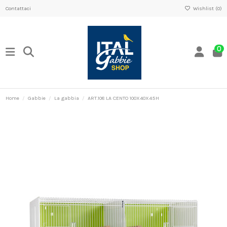
Contattaci
Wishlist (
0
)
0
Home
Gabbie
La gabbia
ART.108 LA CENTO 100X40X45H