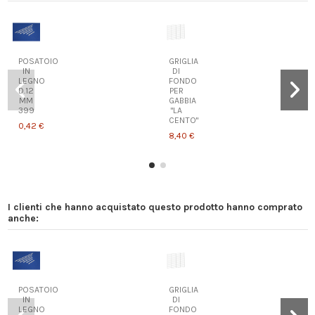
POSATOIO
GRIGLIA
IN
DI
LEGNO
FONDO
D.12
PER
MM
GABBIA
399
"LA
CENTO"
0,42 €
8,40 €
I clienti che hanno acquistato questo prodotto hanno comprato
BUSTINA
anche:
8
TERMINALI
1
PUNTA
D.12
PER
POSATOIO
POSATOIO
GRIGLIA
1,79 €
IN
DI
LEGNO
FONDO